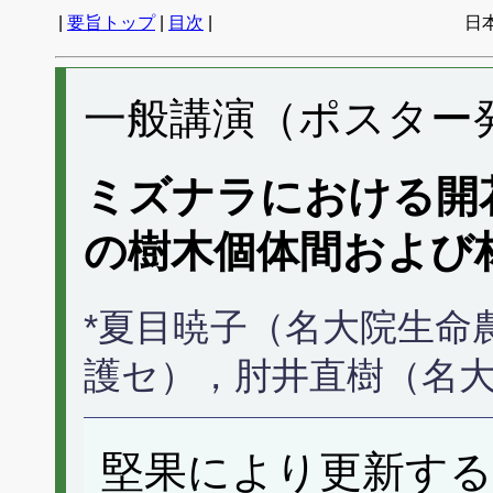
|
要旨トップ
|
目次
|
日
一般講演（ポスター発表
ミズナラにおける開
の樹木個体間および
*夏目暁子（名大院生命
護セ），肘井直樹（名
堅果により更新する