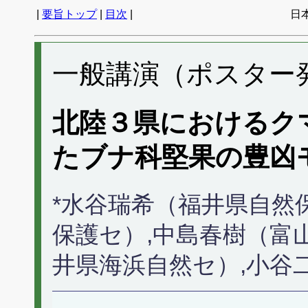
|
要旨トップ
|
目次
|
日
一般講演（ポスター発表
北陸３県におけるク
たブナ科堅果の豊凶
*水谷瑞希（福井県自然
保護セ）,中島春樹（富
井県海浜自然セ）,小谷