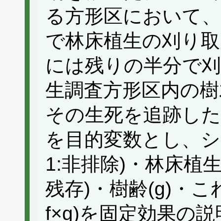
る方形区において、
で林床植生の刈り取
には残りの半分で
生調査方形区内の樹
その生死を追跡した。実
を目的変数とし、シカ排
1:非排除)・林床植生除去
残存)・樹齢(g)・これ
f×g)を固定効果の