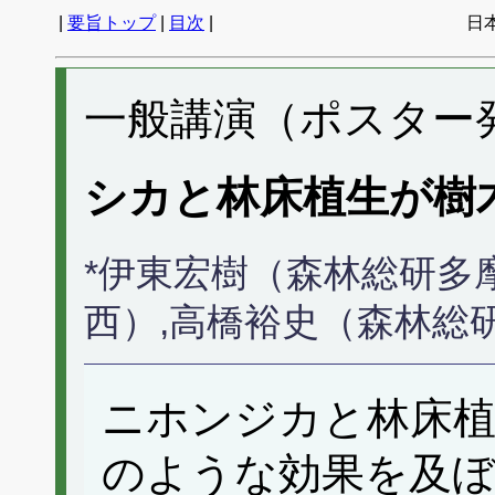
|
要旨トップ
|
目次
|
日
一般講演（ポスター発表
シカと林床植生が樹
*伊東宏樹（森林総研多
西）,高橋裕史（森林総
ニホンジカと林床植
のような効果を及