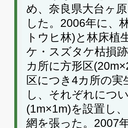
め、奈良県大台ヶ原
した。2006年に、
トウヒ林)と林床植
ケ・スズタケ枯損跡
カ所に方形区(20m×
区につき4カ所の実
し、それぞれについ
(1m×1m)を設置
網を張った。200