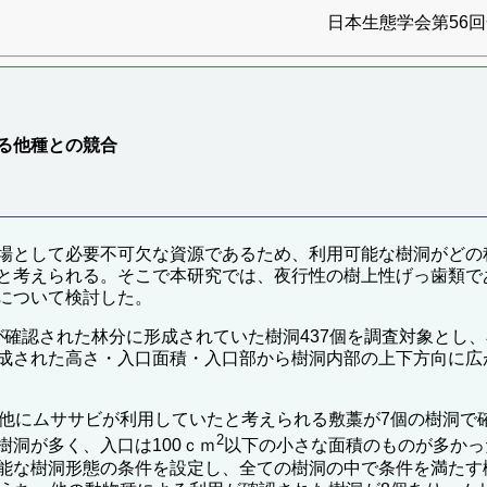
日本生態学会第56回全
る他種との競合
場として必要不可欠な資源であるため、利用可能な樹洞がどの
と考えられる。そこで本研究では、夜行性の樹上性げっ歯類で
について検討した。
生息が確認された林分に形成されていた樹洞437個を調査対象と
成された高さ・入口面積・入口部から樹洞内部の上下方向に広
他にムササビが利用していたと考えられる敷藁が7個の樹洞で確
2
洞が多く、入口は100ｃｍ
以下の小さな面積のものが多かった。
能な樹洞形態の条件を設定し、全ての樹洞の中で条件を満たす