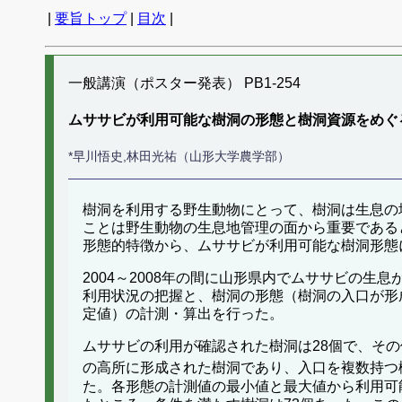
|
要旨トップ
|
目次
|
一般講演（ポスター発表） PB1-254
ムササビが利用可能な樹洞の形態と樹洞資源をめぐ
*早川悟史,林田光祐（山形大学農学部）
樹洞を利用する野生動物にとって、樹洞は生息の
ことは野生動物の生息地管理の面から重要である
形態的特徴から、ムササビが利用可能な樹洞形態
2004～2008年の間に山形県内でムササビの
利用状況の把握と、樹洞の形態（樹洞の入口が形
定値）の計測・算出を行った。
ムササビの利用が確認された樹洞は28個で、その
の高所に形成された樹洞であり、入口を複数持つ樹
た。各形態の計測値の最小値と最大値から利用可