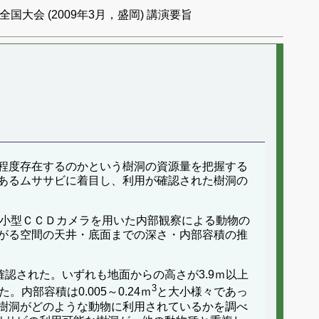
国大会 (2009年3月，盛岡) 講演要旨
程度存在するのかという樹洞の資源量を把握する
あるムササビに着目し、利用が確認された樹洞の
し、小型ＣＣＤカメラを用いた内部観察による動物の
がる空間の天井・底面までの深さ・内部容積の推
認された。いずれも地面からの高さが3.9ｍ以上
3
内部容積は0.005～0.24ｍ
と大小様々であっ
樹洞がどのような動物に利用されているかを調べ