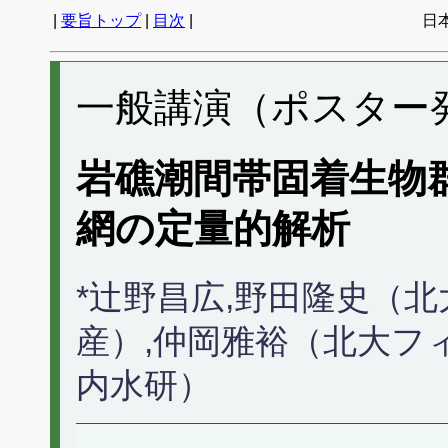
|
要旨トップ
|
目次
|
日
一般講演（ポスター発表
岩礁潮間帯固着生物
網の定量的解析
*辻野昌広,野田隆史（
産）,仲岡雅裕（北大フ
内水研）