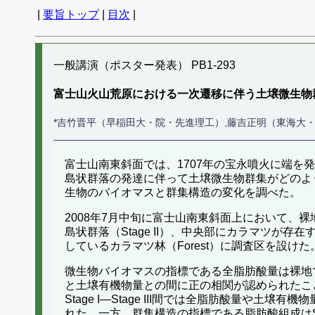
|
要旨トップ
|
目次
|
一般講演（ポスター発表） PB1-293
富士山火山荒原における一次遷移に伴う土壌微生物
*吉竹晋平（早稲田大・院・先進理工）,藤吉正明（東海大
富士山南東斜面では、1707年の宝永噴火に端
島状群落の発達に伴って土壌微生物群集がどのよ
生物のバイオマスと群集構造の変化を調べた。
2008年7月中旬に富士山南東斜面上において、裸
島状群落（Stage II）、中央部にカラマツが存在す
しているカラマツ林（Forest）に調査区を設
微生物バイオマスの指標である全脂肪酸量は裸地
と土壌有機物量との間に正の相関が認められたこ
Stage I―Stage III間では全脂肪酸量
れた。一方、群集構造の指標である脂肪酸組成はSta