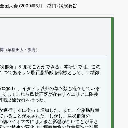
国大会 (2009年3月，盛岡) 講演要旨
泉博（早稲田大・教育）
島状群落」を見ることができる。本研究では、この
１つであるリン脂質脂肪酸を指標として、土壌微
tage I）、イタドリ以外の草本類も混在している
IIIb）、そしてこれら島状群落が存在するエリアに隣接
脂質脂肪酸分析を行った。
が進行するに従って増加した。また、全脂肪酸量
ていることが示された。しかし、島状群落の
ても微生物バイオマスには大きな影響がないことが示さ
島状群落での植生の変化は土壌微生物の群集構造に影響