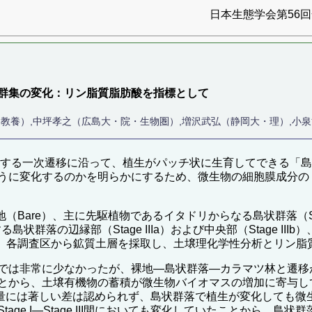
日本生態学会第56回全
群集の変化：リン脂質脂肪酸を指標として
・教養）,中坪孝之（広島大・院・生物圏）,増沢武弘（静岡大・理）,小
を発する一次遷移に沿って、植生がパッチ状に生育してできる「
うに変化するのかを明らかにするため、微生物の細胞膜成分の
地（Bare）、主に先駆植物であるイタドリからなる島状群落（S
る島状群落の辺縁部（Stage IIIa）および中央部（Stage 
けた。各調査区から鉱質土層を採取し、土壌理化学性分析とリン
では非常に少なかったが、裸地―島状群落―カラマツ林と遷移
とから、土壌有機物の蓄積が微生物バイオマスの増加に寄与し
や土壌有機物量には著しい差は認められず、島状群落で植生が変化し
ge I―Stage III間においても変化していたことから、