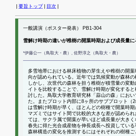
|
要旨トップ
|
目次
|
一般講演（ポスター発表） PB1-304
雪解け時期の違いが稚樹の開葉時期および成長量に
*伊藤公一（鳥取大・農）, 佐野淳之（鳥取大・農）
多雪地帯における林床植物の芽生えや稚樹の開葉
向が認められている。近年では気候変動が森林の
しかし、次世代の森林を担う稚樹が積雪量の変動
イトを比較することで、雪解け時期が変化すると
討した。鳥取大学教育研究林「蒜山の森」において
た。またプロット内部に8ヶ所のサブプロット（2
は雪解け時期が早く、ほとんどの樹種で開葉時期
マズミではサイト間で比較的大きな差が認められ
ては、サクラ属で開葉が早いほど成長量が大きく
春先に得た光合成産物を伸長成長へ投資している
森林構造の変化を推測するにはそれぞれの樹種ご