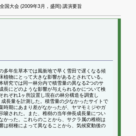
国大会 (2009年3月，盛岡) 講演要旨
の多年生草本では風衝地で早く雪田で遅くなる傾
床植物にとって大きな影響があるとされている。
本研究では同一林分内で積雪量の異なる2つのサ
成長にどのような影響が与えられるかについて検
をそれぞれ1ヶ所設置し現在の林分構造を調査し
期と成長量を計測した。積雪量の少なかったサイトで
葉時期にあまり差がなかったが、ヤマモミジやガ
示唆された。また、稚樹の当年伸長成長量につい
なかった。これらのことから、サクラ属の稚樹は
響は樹種によって異なることから、気候変動後の