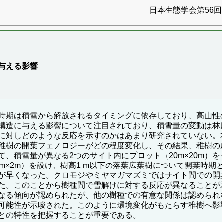
日本生態学会第56回全
与える影響
時期は積雪から解放されるタイミングに依存しており、高山性
構造に与える影響について注目されており、積雪量の変動は林
に対しどのような反応を示すのかはあまり研究されていない。
稚樹の開葉フェノロジーがどの程度変化し、その結果、稚樹の
、積雪量が異なる2つのサイト内にプロット（20m×20m）
m×2m）を設け、樹高1 m以下の落葉広葉樹について開葉時
が早くなった。クロモジやミヤマガマズミではサイト間での開
た。このことから樹種間で雪解けに対する反応が異なることが
なる傾向が認められたが、他の樹種での有意な関係は認められ
可能性が示唆された。このように環境変化がもたらす稚樹へ影
との特性を把握することが重要である。