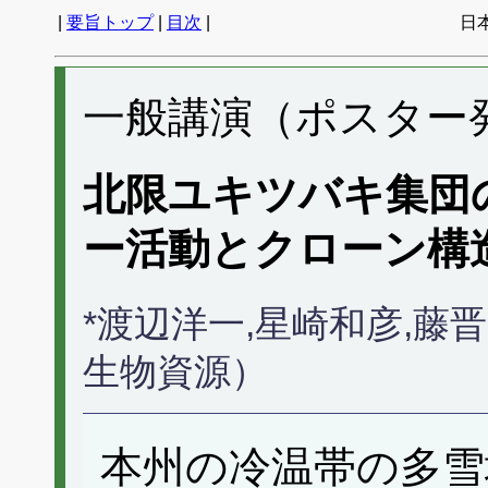
|
要旨トップ
|
目次
|
日
一般講演（ポスター発表
北限ユキツバキ集団
ー活動とクローン構
*渡辺洋一,星崎和彦,藤
生物資源）
本州の冷温帯の多雪