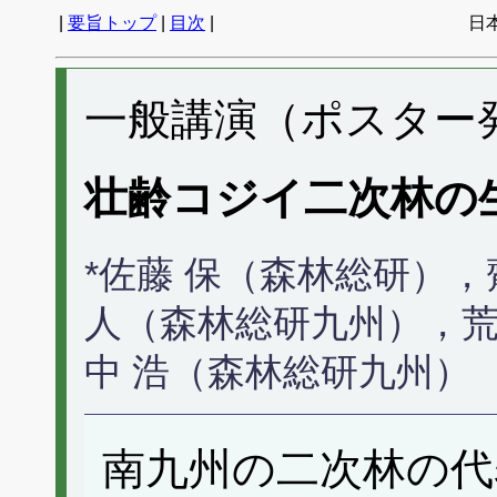
|
要旨トップ
|
目次
|
日
一般講演（ポスター発表
壮齢コジイ二次林の
*佐藤 保（森林総研）
人（森林総研九州），
中 浩（森林総研九州）
南九州の二次林の代