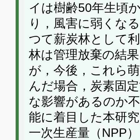
イは樹齢50年生頃
り，風害に弱くな
つて薪炭林として
林は管理放棄の結果
が，今後，これら萌
んだ場合，炭素固定
な影響があるのか不
能に着目した本研究
一次生産量（NPP）