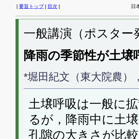
|
要旨トップ
|
目次
|
日
一般講演（ポスター発表
降雨の季節性が土壌
*堀田紀文（東大院農）
土壌呼吸は一般に拡
るが，降雨中に土壌
孔隙の大きさが比較