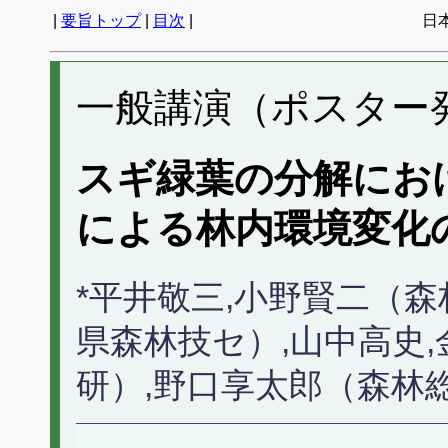
|
要旨トップ
|
目次
|
日
一般講演（ポスター発表
スギ緑葉の分解にお
による林内環境変化
*平井敬三,小野賢二（
県森林技セ）,山中高史
研）,野口享太郎（森林