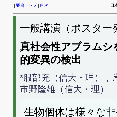
|
要旨トップ
|
目次
|
日
一般講演（ポスター発表
真社会性アブラムシ
的変異の検出
*服部充（信大・理），
市野隆雄（信大・理）
生物個体は様々な非