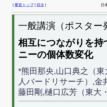
|
要旨トップ
|
目次
|
日
一般講演（ポスター発表
相互につながりを持
ニーの個体数変化
*熊田那央,山口典之（東
人バードリサーチ）,金
藤田剛,樋口広芳（東大