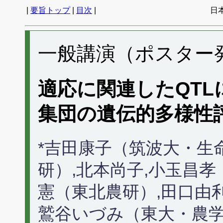
|
要旨トップ
|
目次
|
日
一般講演（ポスター発表
適応に関連したQT
集団の遺伝的多様性
*吉田康子（筑波大・生
研）,北本尚子,小玉昌
憲（東北農研）,田口由
鷲谷いづみ（東大・農学