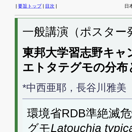
|
要旨トップ
|
目次
|
日
一般講演（ポスター発表
東邦大学習志野キャ
エトタテグモの分布
*中西亜耶，長谷川雅美
環境省RDB準絶滅
グモ
Latouchia typic