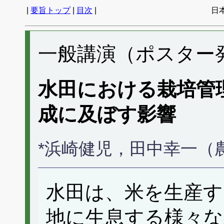
|
要旨トップ
|
目次
|
日
一般講演（ポスター発表
水田における栽培管
成に及ぼす影響
*浜崎健児，田中幸一（
水田は、米を生産す
地に生息する様々な