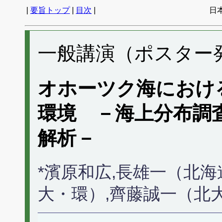
|
要旨トップ
|
目次
|
日
一般講演（ポスター発表
オホーツク海におけ
環境 －海上分布調
解析－
*濱原和広,長雄一（北海
大・環）,齊藤誠一（北