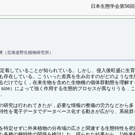
日本生態学会第56回全
嵐博（北海道野生植物研究所）
入・定着していることが知られている。しかし、侵入後旺盛に生
も存在している。こういった差異を生み出すのがどのような生
るだけでなく，在来生物を含めた生物種の個体群動態を理解す
n size）によって強く作用する生態的プロセスが異なりうる
．
の研究は行われてきたが，必要な情報の整備の労力などから多
特性を電子データでデータベース化する動きが広がり、系統群
を特定せずに外来植物の分布域の広さと関連する生態特性を把握
た各種の種特性の関係を検討した．得られた結果から，1)外来