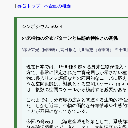
|
要旨トップ
|
本企画の概要
|
シンポジウム S02-4
外来植物の分布パターンと生態的特性との関係
*赤坂宗光（国環研）,高田雅之,北川理恵（道環研）,五十
現在日本では、1500種を超える外来生物が侵
方で、非常に限定された生育範囲しか示さない種
物の侵入リスク評価などの応用的なニーズに応え
うな空間動態は、対象とする空間スケール（grai
は，複数の空間スケールから検討する必要がある
これまでも，分布域の広さと関連する生態的特性
た．しかし近年、生物の面的な分布情報や生態的
ことが容易になってきている。
今回の発表は，北海道全域を対象として、系統群
分布確認情報のデータベースと，文献調査から得