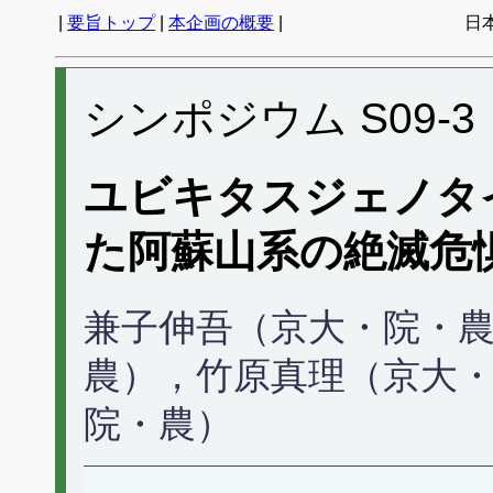
|
要旨トップ
|
本企画の概要
|
日
シンポジウム S09-3
ユビキタスジェノタ
た阿蘇山系の絶滅危
兼子伸吾（京大・院・
農），竹原真理（京大
院・農）