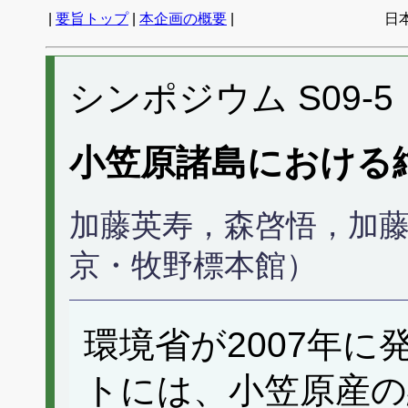
|
要旨トップ
|
本企画の概要
|
日
シンポジウム S09-5
小笠原諸島における
加藤英寿，森啓悟，加
京・牧野標本館）
環境省が2007年
トには、小笠原産の