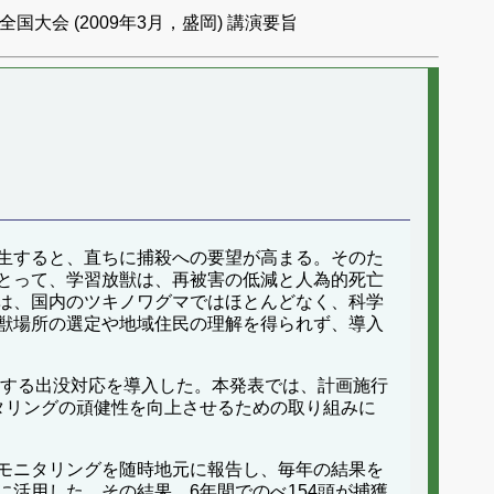
国大会 (2009年3月，盛岡) 講演要旨
生すると、直ちに捕殺への要望が高まる。そのた
とって、学習放獣は、再被害の低減と人為的死亡
は、国内のツキノワグマではほとんどなく、科学
獣場所の選定や地域住民の理解を得られず、導入
とする出没対応を導入した。本発表では、計画施行
タリングの頑健性を向上させるための取り組みに
モニタリングを随時地元に報告し、毎年の結果を
活用した。その結果、6年間でのべ154頭が捕獲