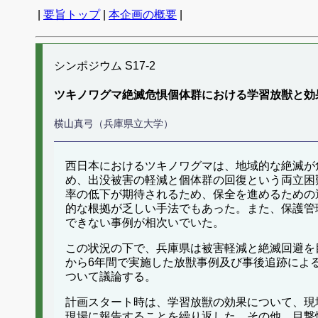
|
要旨トップ
|
本企画の概要
|
シンポジウム S17-2
ツキノワグマ絶滅危惧個体群における学習放獣と効
横山真弓（兵庫県立大学）
西日本におけるツキノワグマは、地域的な絶滅が
め、出没被害の軽減と個体群の回復という両立困
率の低下が期待されるため、保全を進めるための
的な根拠が乏しい手法でもあった。また、保護管
できない事例が相次いでいた。
この状況の下で、兵庫県は被害軽減と絶滅回避を
から6年間で実施した放獣事例及び事後追跡によ
ついて議論する。
計画スタート時は、学習放獣の効果について、現
現場に報告することを繰り返した。その他、目撃