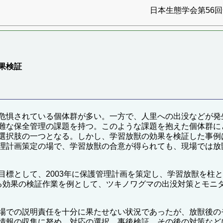
日本生態学会第56回全
果検証
危惧されている個体群が多い。一方で、人里への出没などが発
難な保全管理の課題を持つ。このような課題を抱えた個体群に
選択肢の一つとなる。しかし、学習放獣の効果を検証した事例
理計画策定の場で、学習放獣の合意が得られても、現場では放
目標として、2003年に保護管理計画を策定し、学習放獣を柱
る効果の検証作業を例として、ツキノワグマの出没対策とモニ
場での説明責任を十分に果たせない状況であったが、放獣後の
情報の収集に努め、対応の選択、事後検証、その後の対策などに