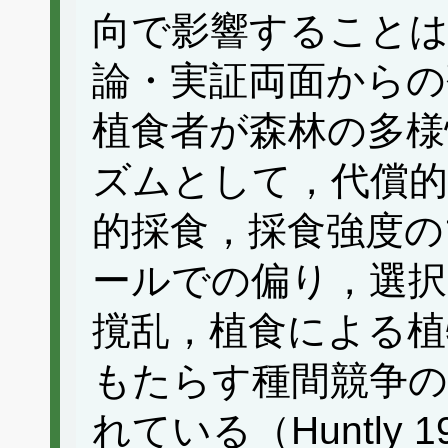
向で影響すること
論・実証両面からの
植食者が森林の多様
ズムとして，代償的
的採食，採食強度
ールでの偏り，選択
撹乱，植食による植
もたらす種間競争の
れている（Huntly