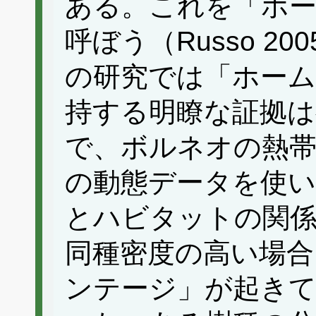
ある。これを「ホ
呼ぼう（Russo 2
の研究では「ホー
持する明瞭な証拠
で、ボルネオの熱帯
の動態データを使い
とハビタットの関
同種密度の高い場合
ンテージ」が起き