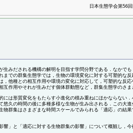
日本生態学会第56回全
が生みだされる機構の解明を目指す学問分野である．なかでも
れまでの群集生態学では，生物の環境変化に対する可塑的な反
は，他種との相互作用や環境の変化に対応して，可塑的な反応
相互作用やそれが生みだす個体群動態など，群集生態学のさま
的には形質変化をもたらす小進化の積み重ねにほかならない．
て悠久の時間の後に多種多様な生物が生み出される．この大進
生物群集はさまざまな時間スケールでみられる「適応」の結果
影響」と「適応に対する生物群集の影響」について概観し，今