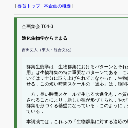
|
要旨トップ
|
本企画の概要
|
企画集会 T04-3
進化生物学からせまる
吉田丈人（東大・総合文化）
群集生態学は，生物群集におけるパターンとそれ
用」は生物群集の特に重要なパターンである．こ
いては，十分に取り上げられてこなかった．生物
せる．この短い時間スケールの「適応」は，種間
一方，長い時間スケールで生じる大進化も，本質
されることにより，新しい種が形づくられ，やが
群集を形づくる基盤になっている．このように，
ている．
本講演では，これらの「生物群集に対する適応の