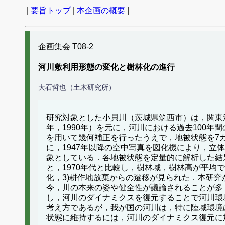
|
要旨トップ
|
本企画の概要
|
企画集会 T08-2
河川敷利用形態の変化と樹林化の進行
大石哲也（土木研究所）
研究対象とした小貝川（茨城県筑西市）は，関東河川
年，1990年）を元に，河川における過去100
を用いて幾何補正を行ったうえで，地被状態を7カ
に，1947年以降の空中写真を図化機により，立
象としている．各地被状態を定量的に解析した結果
と，1970年代と比較し，樹林域，樹林高が平均
化，3)耕作地放棄からの遷移が見られた．本研
今，川の本来の姿や健全性が議論されることが多
し，河川のダイナミクスを復元することで河川環
考え方であるが，我が国の河川は，特に陸域環境
状態に維持するには，河川のダイナミクス復元に