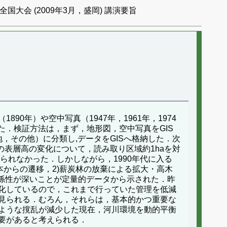
国大会 (2009年3月，盛岡) 講演要旨
年）や空中写真（1947年，1961年，1974
た．検証方法は，まず，地形図，空中写真をGIS
，その他）に分類し,データをGISへ格納した．次
の表層高の変化について，読み取り区域約1haを対
られなかった．しかしながら，1990年代に入る
本からの遷移，2)薪炭林の放棄による拡大・高木
係性が深いことが定量的データから示された．昨
化しているので，これまで行っていた管理を低減
見られる．むろん，それらは，基本的かつ重要な
ような撹乱が減少した現在，河川環境を動的平衡
要があると考えられる．