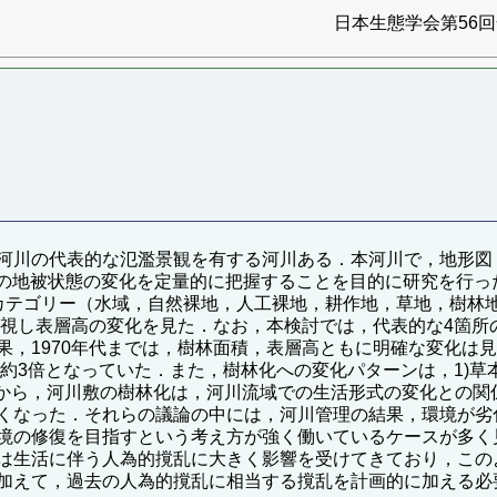
日本生態学会第56回全
の代表的な氾濫景観を有する河川ある．本河川で，地形図（1890
年間の地被状態の変化を定量的に把握することを目的に研究を行っ
テゴリー（水域，自然裸地，人工裸地，耕作地，草地，樹林地
体視し表層高の変化を見た．なお，本検討では，代表的な4箇所
，1970年代までは，樹林面積，表層高ともに明確な変化は見
で約3倍となっていた．また，樹林化への変化パターンは，1)草
究から，河川敷の樹林化は，河川流域での生活形式の変化との関
くなった．それらの議論の中には，河川管理の結果，環境が劣
境の修復を目指すという考え方が強く働いているケースが多く
は生活に伴う人為的撹乱に大きく影響を受けてきており，この
加えて，過去の人為的撹乱に相当する撹乱を計画的に加える必