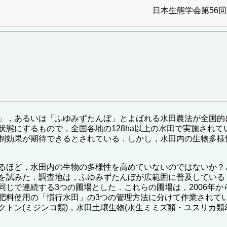
日本生態学会第56回全
」，あるいは「ふゆみずたんぼ」とよばれる水田農法が全国的
状態にするもので，全国各地の128ha以上の水田で実施され
制効果が期待できるとされている．しかし，水田内の生物多様
るほど，水田内の生物の多様性を高めていないのではないか？と
を試みた．調査地は，ふゆみずたんぼが広範囲に普及している
同じで連続する3つの圃場とした．これらの圃場は，2006年
肥料使用の「慣行水田」の3つの管理方法に分けて作業されて
トン(ミジンコ類)，水田土壌生物(水生ミミズ類・ユスリカ類幼