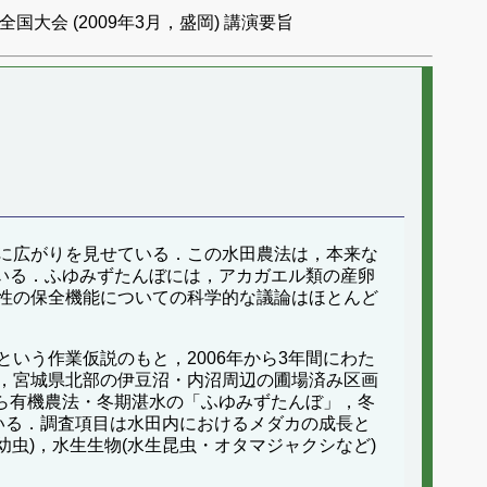
国大会 (2009年3月，盛岡) 講演要旨
に広がりを見せている．この水田農法は，本来な
ている．ふゆみずたんぼには，アカガエル類の産卵
性の保全機能についての科学的な議論はほとんど
いう作業仮説のもと，2006年から3年間にわた
，宮城県北部の伊豆沼・内沼周辺の圃場済み区画
から有機農法・冬期湛水の「ふゆみずたんぼ」，冬
いる．調査項目は水田内におけるメダカの成長と
虫)，水生生物(水生昆虫・オタマジャクシなど)