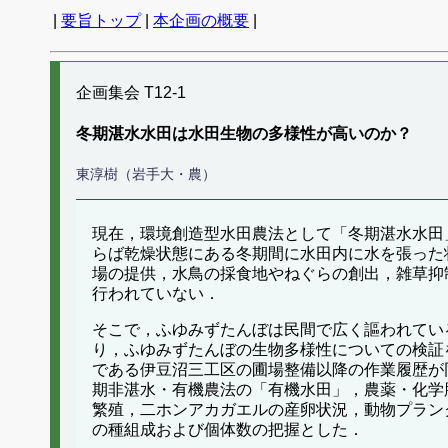
|
要旨トップ
|
本企画の概要
|
企画集会 T12-1
冬期湛水水田は水田生物の多様性が高いのか？
東淳樹（岩手大・農）
現在，環境創造型水田農法として「冬期湛水水田
らば乾燥状態にある冬期間に水田内に水を張った
場の提供，水鳥の採食地やねぐらの創出，雑草抑
行われていない．
そこで，ふゆみずたんぼは民間で広く謳われてい
り，ふゆみずたんぼの生物多様性についての検証
である伊豆沼三工区の圃場整備以降の作業履歴が
期非湛水・有機農法の「有機水田」，農薬・化学
繁殖，二ホンアカガエルの産卵状況，動物プランク
の種組成および個体数の把握とした．