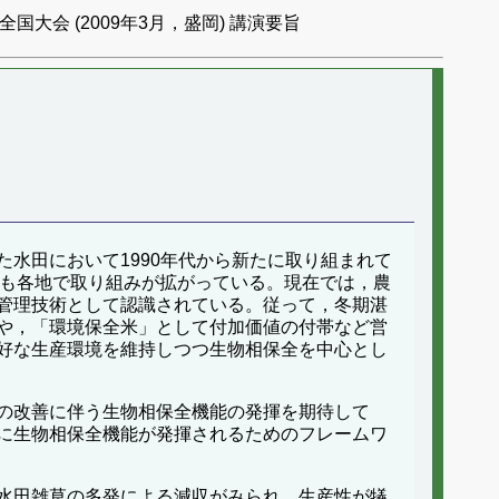
国大会 (2009年3月，盛岡) 講演要旨
水田において1990年代から新たに取り組まれて
在でも各地で取り組みが拡がっている。現在では，農
管理技術として認識されている。従って，冬期湛
や，「環境保全米」として付加価値の付帯など営
好な生産環境を維持しつつ生物相保全を中心とし
の改善に伴う生物相保全機能の発揮を期待して
に生物相保全機能が発揮されるためのフレームワ
水田雑草の多発による減収がみられ，生産性が犠