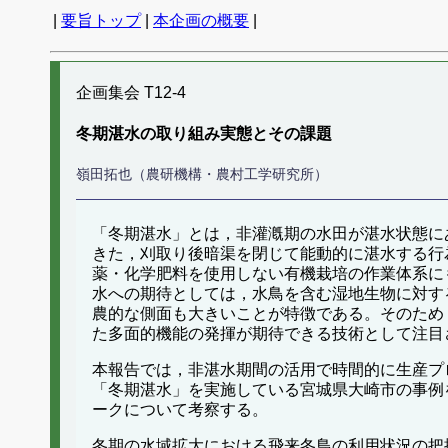
|
要旨トップ
|
本企画の概要
|
企画集会 T12-4
冬期湛水の取り組み実態とその課題
嶺田拓也（農研機構・農村工学研究所）
「冬期湛水」とは，非灌漑期の水田が湛水状態に
きた，刈取り後暗渠を閉じて能動的に湛水する行為
薬・化学肥料を使用しない有機栽培の作業体系に
水への期待としては，水鳥を含む湿地生物に対す
農的な側面も大きいことが特徴である。そのため
た多面的機能の発揮が期待できる技術として注目
本報告では，非湛水期間の活用で時間的に生産プ
「冬期湛水」を実施している宮城県大崎市の事例
ークについて考察する。
冬期の水域拡大における飛来冬鳥の利用状況の把