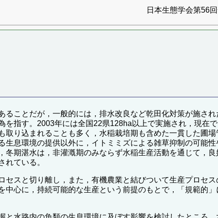
日本生態学会第56回全
あることだが，一般的には，排水改良など乾田化対策が施された
を指す。2003年には全国22県128ha以上で実施され，現
も取り込まれることも多く，水稲栽培期も含めた一貫した圃場
る生息環境の提供以外に，イトミミズによる雑草抑制の可能性
，冬期湛水は，非灌漑期のみならず水稲生産活動を通じて，良
されている。
ロセスと切り離し，また，有機農業と結びついて生産プロセス
を中心に，持続可能的な生産という前提のもとで，「規範的」
握と水路内の魚類の生息環境に及ぼす影響を検討したところ，