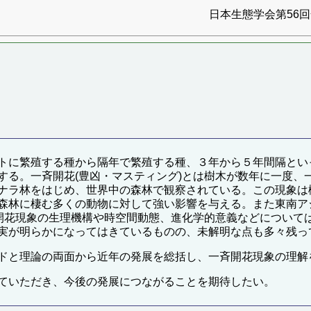
日本生態学会第56回全
トに繁殖する種から隔年で繁殖する種、３年から５年間隔とい
る。一斉開花(豊凶・マスティング)とは樹木が数年に一度、一
ナラ林をはじめ、世界中の森林で観察されている。この現象は
森林に棲む多くの動物に対して強い影響を与える。また東南ア
ている。一斉開花現象の生理機構や時空間動態、進化学的意義などに
実が明らかになってはきているものの、未解明な点も多々残っ
ドと理論の両面から近年の発展を総括し、一斉開花現象の理解
ていただき、今後の発展につながることを期待したい。