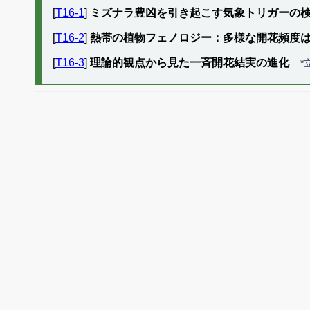
[
T16-1
]
ミズナラ豊凶を引き起こす気象トリガーの
[
T16-2
]
熱帯の植物フェノロジー：多様な開花頻度
[
T16-3
]
理論的観点から見た一斉開花結実の進化
*