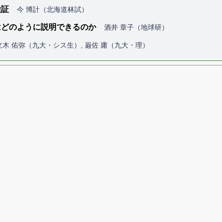
検証
今 博計（北海道林試）
はどのように説明できるのか
酒井 章子（地球研）
立木 佑弥（九大・シス生）, 巌佐 庸（九大・理）