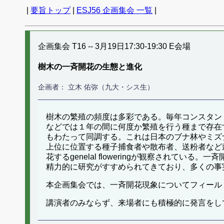
|
要旨トップ
|
ESJ56 企画集会 一覧
|
企画集会 T16 -- 3月19日17:30-19:30 E会場
樹木の一斉開花の生態と進化
企画者： 立木 佑弥（九大・シス生）
樹木の繁殖の頻度は多彩である。毎年コンスタン
などでは１年の間に何度か繁殖を行う種まで存在す
もわたって同調する。これは日本のブナ林やミズ
上位に位置する種子捕食者や散布者、送粉者など
花するgenelal floweringが観察され
精力的に研究がすすめられてきており、多くの事
本企画集会では、一斉開花現象についてフィール
講演者のみならず、来場者にも積極的に発言をし