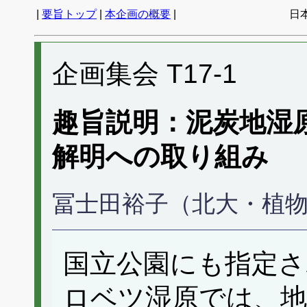
|
要旨トップ
|
本企画の概要
|
日
企画集会 T17-1
趣旨説明：泥炭地湿
解明への取り組み
冨士田裕子（北大・植
国立公園にも指定さ
ロベツ湿原では、地