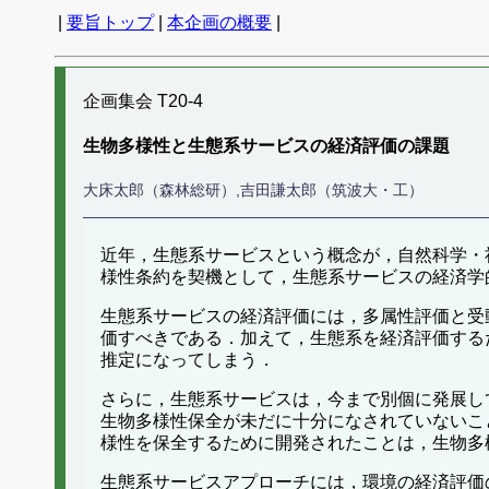
|
要旨トップ
|
本企画の概要
|
企画集会 T20-4
生物多様性と生態系サービスの経済評価の課題
大床太郎（森林総研）,吉田謙太郎（筑波大・工）
近年，生態系サービスという概念が，自然科学・
様性条約を契機として，生態系サービスの経済学
生態系サービスの経済評価には，多属性評価と受
価すべきである．加えて，生態系を経済評価する
推定になってしまう．
さらに，生態系サービスは，今まで別個に発展し
生物多様性保全が未だに十分になされていないこ
様性を保全するために開発されたことは，生物多
生態系サービスアプローチには，環境の経済評価