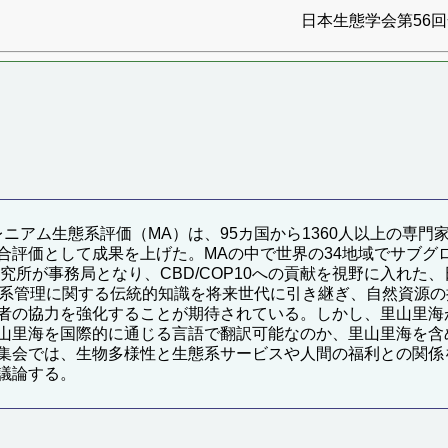
日本生態学会第56回全
ミレニアム生態系評価（MA）は、95カ国から1360人以上の専
評価として成果を上げた。MAの中で世界の34地域でサブグロ
究所が事務局となり、CBD/COP10への貢献を視野に入れた
態系管理に関する伝統的知識を将来世代に引き継ぎ、自然資源
者の協力を強化することが期待されている。しかし、里山里海
山里海を国際的に通じる言語で翻訳可能なのか、里山里海を含
集会では、生物多様性と生態系サービスや人間の福利との関係
議論する。