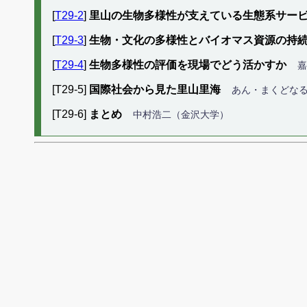
[
T29-2
]
里山の生物多様性が支えている生態系サー
[
T29-3
]
生物・文化の多様性とバイオマス資源の持
[
T29-4
]
生物多様性の評価を現場でどう活かすか
嘉
[T29-5]
国際社会から見た里山里海
あん・まくどな
[T29-6]
まとめ
中村浩二（金沢大学）