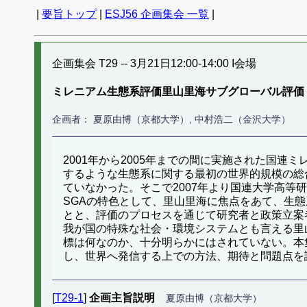
|
要旨トップ
|
ESJ56 企画集会 一覧
|
企画集会 T29 -- 3月21日12:00-14:00 I会場
ミレニアム生態系評価里山里海サブグローバル評価
企画者： 夏原由博（京都大学）, 中村浩二（金沢大学）
2001年から2005年までの間に実施された国連
するような生態系に関する最初の世界的規模の総合
ていなかった。そこで2007年より国連大学高等研
SGAの特色として、里山里海に焦点をあて、生
とと、評価のプロセスを通じて研究者と政策立案
我が国の特殊な社会・環境システムとも言える里
標は何なのか、十分明らかにはされていない。本
し、世界へ発信する上での方法、期待と問題点を
[
T29-1
]
企画主旨説明
夏原由博（京都大学）