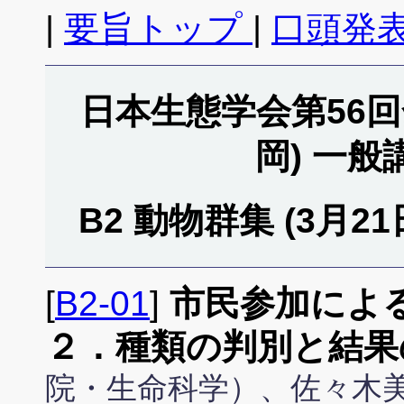
|
要旨トップ
|
口頭発表
日本生態学会第56回全
岡) 一
B2 動物群集 (3月21日 
[
B2-01
]
市民参加によ
２．種類の判別と結果
院・生命科学）、佐々木