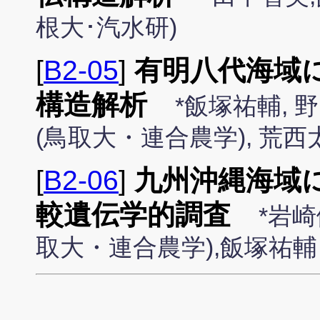
根大･汽水研)
[
B2-05
]
有明八代海域
構造解析
*飯塚祐輔, 
(鳥取大・連合農学), 荒西
[
B2-06
]
九州沖縄海域
較遺伝学的調査
*岩崎
取大・連合農学),飯塚祐輔