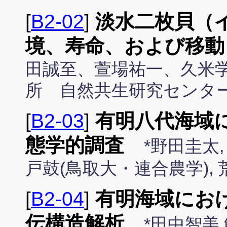
[
B2-02
]
淡水二枚貝（
境、寿命、および移動
田誠至、萱場祐一、久米学
所 自然共生研究センタ
[
B2-03
]
有明八代海域
態学的調査
*野田圭太,
戸鼓(鳥取大・連合農学),
[
B2-04
]
有明海域にお
伝構造解析
*田中智美