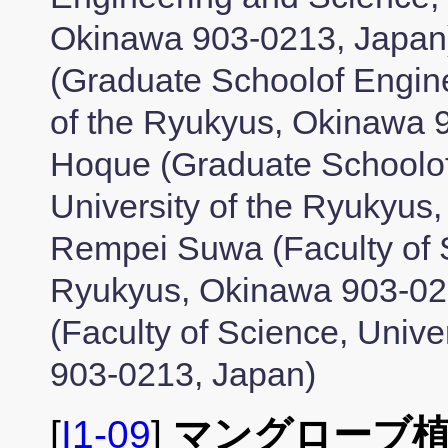
Okinawa 903-0213, Japan
(Graduate Schoolof Engine
of the Ryukyus, Okinawa 9
Hoque (Graduate Schoolof
University of the Ryukyus
Rempei Suwa (Faculty of S
Ryukyus, Okinawa 903-021
(Faculty of Science, Unive
903-0213, Japan)
[
I1-09
]
マングローブ植