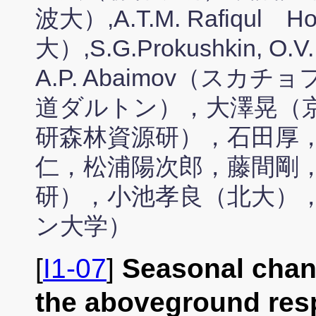
波大）,A.T.M. Rafiqu
大）,S.G.Prokushkin, O.V
A.P. Abaimov（ス
道ダルトン），大澤晃（京
研森林資源研），石田厚
仁，松浦陽次郎，藤間剛
研），小池孝良（北大）， Ma
ン大学）
[
I1-07
]
Seasonal chan
the aboveground res