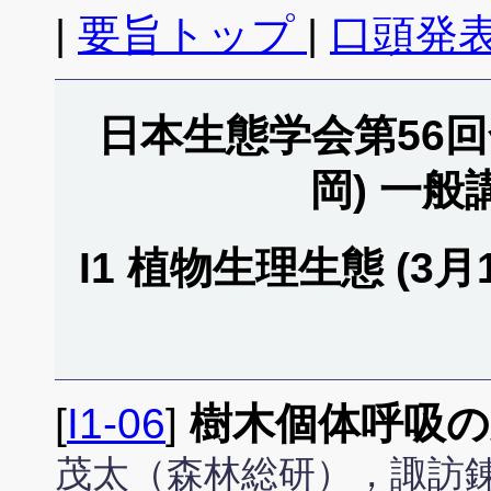
|
要旨トップ
|
口頭発表
日本生態学会第56回全
岡) 一
I1 植物生理生態 (3月18
[
I1-06
]
樹木個体呼吸
茂太（森林総研），諏訪