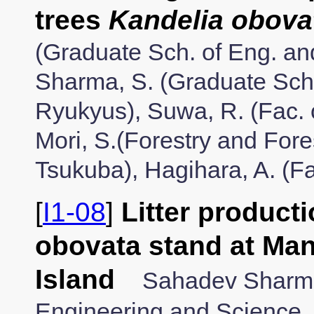
trees
Kandelia obova
(Graduate Sch. of Eng. and
Sharma, S. (Graduate Sch. 
Ryukyus), Suwa, R. (Fac. o
Mori, S.(Forestry and Fore
Tsukuba), Hagihara, A. (Fac
[
I1-08
]
Litter product
obovata stand at Ma
Island
Sahadev Sharma
Engineering and Science, 