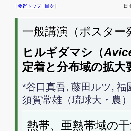
|
要旨トップ
|
目次
|
日
一般講演（ポスター発表
ヒルギダマシ（
Avic
定着と分布域の拡大
*谷口真吾, 藤田ルツ, 福
須賀常雄（琉球大・農
熱帯、亜熱帯域の干