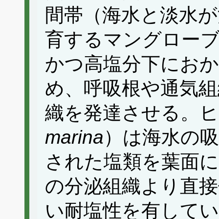
間帯（海水と淡水が
育するマングローブ
かつ高塩分下にお
め、呼吸根や通気組
織を発達させる。
marina
）は海水の
された塩類を葉面
の分泌組織より直接
い耐塩性を有してい