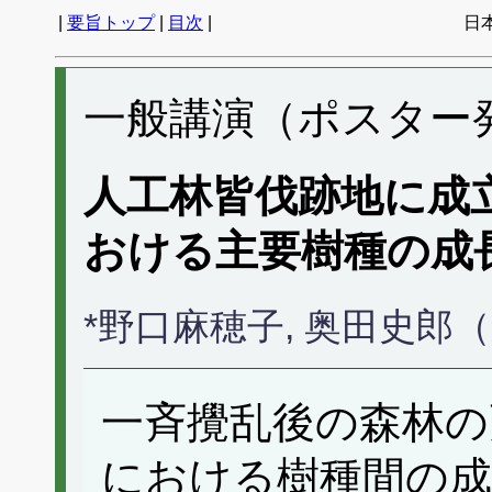
|
要旨トップ
|
目次
|
日
一般講演（ポスター発表
人工林皆伐跡地に成
おける主要樹種の成
*野口麻穂子, 奥田史郎
一斉攪乱後の森林の
における樹種間の成