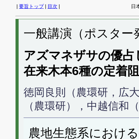
|
要旨トップ
|
目次
|
日
一般講演（ポスター発表
アズマネザサの優占
在来木本6種の定着
徳岡良則（農環研，広
（農環研），中越信和
農地生態系における