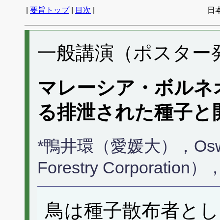
|
要旨トップ
|
目次
|
日
一般講演（ポスター発表
マレーシア・ボルネ
る排泄された種子と
*鴨井環（愛媛大），Oswald
Forestry Corpora
鳥は種子散布者とし