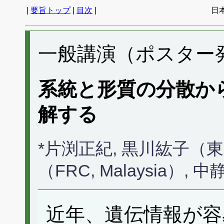
|
要旨トップ
|
目次
|
日
一般講演（ポスター発表
系統と形質の分散か
解する
*片渕正紀, 黒川紘子（東北大
（FRC, Malaysia）
近年、遺伝情報が容