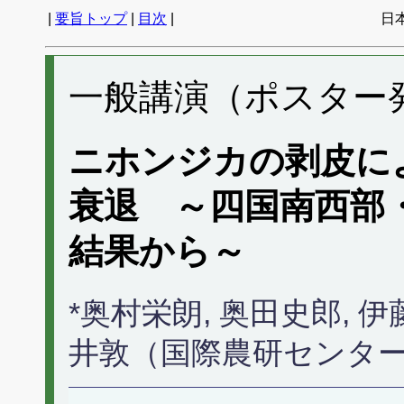
|
要旨トップ
|
目次
|
日
一般講演（ポスター発表
ニホンジカの剥皮に
衰退 ～四国南西部
結果から～
*奥村栄朗, 奥田史郎, 
井敦（国際農研センタ