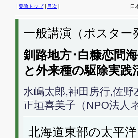
|
要旨トップ
|
目次
|
日
一般講演（ポスター発表
釧路地方･白糠恋問
と外来種の駆除実践
水嶋太郎,神田房行,佐野
正垣喜美子（NPO法人
北海道東部の太平洋