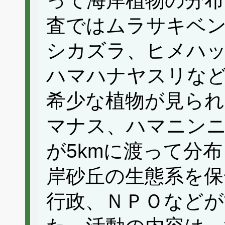
って海岸植物の分布
査ではムラサキベ
シカズラ、ヒメハ
ハマハナヤスリな
希少な植物が見られ
マナス、ハマニン
が5kmに渡って分
岸砂丘の生態系を保
行政、ＮＰＯなどが