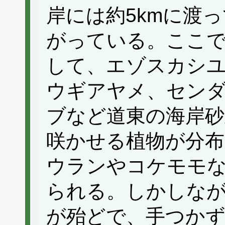
岸には約5kmに渡
がっている。ここ
して、エゾスカシ
ウギアヤメ、セン
ブなど道東の海岸砂
咲かせる植物が分
ウランやコケモモ
られる。しかしな
が殆どで、手つか