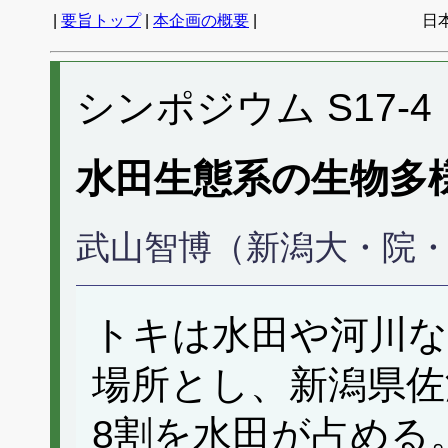
|
要旨トップ
|
本企画の概要
|
日
シンポジウム S17-4
水田生態系の生物多
武山智博（新潟大・院
トキは水田や河川な
場所とし、新潟県佐
8割を水田が占める