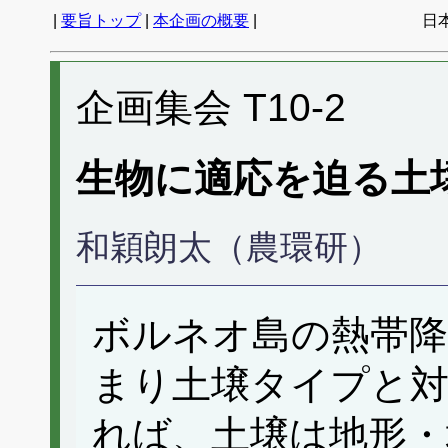
|
要旨トップ
|
本企画の概要
|
日
企画集会 T10-2
生物に適応を迫る土
和穎朗太（農環研）
ボルネオ島の熱帯降
まり土壌タイプと
れば、土壌は地形・