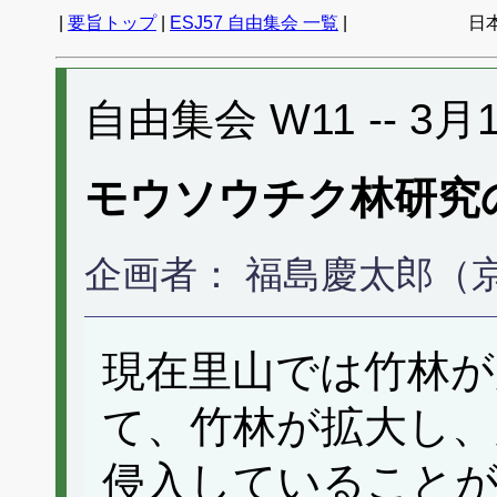
|
要旨トップ
|
ESJ57 自由集会 一覧
|
日
自由集会 W11 -- 3月1
モウソウチク林研究
企画者： 福島慶太郎（
現在里山では竹林
て、竹林が拡大し、
侵入していること