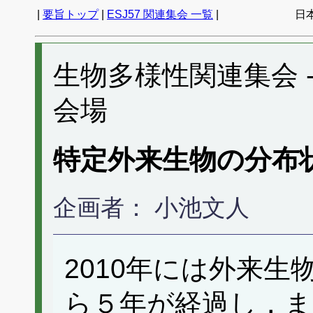
|
要旨トップ
|
ESJ57 関連集会 一覧
|
日
生物多様性関連集会 -- 3
会場
特定外来生物の分布状
企画者： 小池文人
2010年には外来
ら５年が経過し，ま