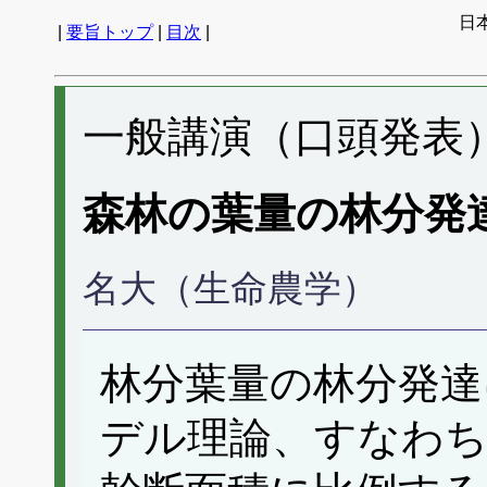
日
|
要旨トップ
|
目次
|
一般講演（口頭発表） 
森林の葉量の林分発
名大（生命農学）
林分葉量の林分発達
デル理論、すなわち