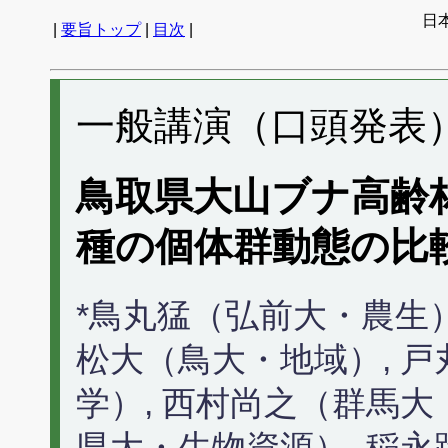
日
|
要旨トップ
|
目次
|
一般講演（口頭発表） 
鳥取県大山ブナ高齢
種の個体群動態の比
*鳥丸猛（弘前大・農生）
松大（鳥大・地域）, 
学）, 西村尚之（群馬大
県大・生物資源）, 稲