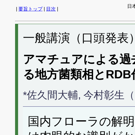
日
|
要旨トップ
|
目次
|
一般講演（口頭発表） 
アマチュアによる過
る地方菌類相とRDB
*佐久間大輔, 今村彰
国内フローラの解明