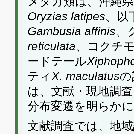
メダカ類は、沖縄県
Oryzias latipes
、以
Gambusia affinis
、
reticulata
、コクチ
ードテール
Xiphophor
ティ
X. maculatus
の
は、文献・現地調査
分布変遷を明らかに
文献調査では、地域