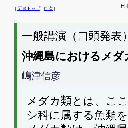
日
|
要旨トップ
|
目次
|
一般講演（口頭発表） 
沖縄島におけるメダ
嶋津信彦
メダカ類とは、こ
シ科に属する魚類を