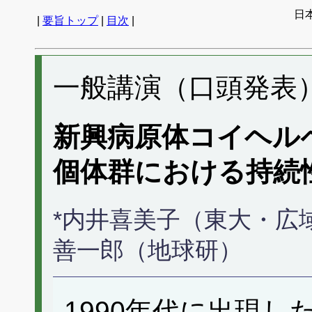
日
|
要旨トップ
|
目次
|
一般講演（口頭発表） 
新興病原体コイヘル
個体群における持続
*内井喜美子（東大・広
善一郎（地球研）
1990年代に出現