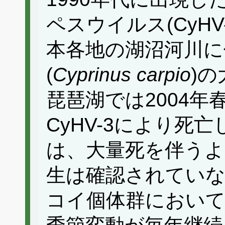
ペスウイルス(CyHV
本各地の湖沼河川に
(
Cyprinus carpio
)
琵琶湖では2004年
CyHV-3により死
は、大量死を伴うよう
生は確認されていな
コイ個体群において、