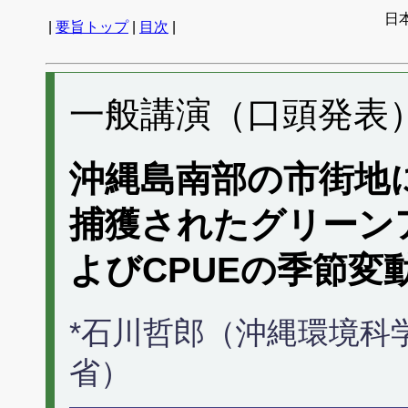
日
|
要旨トップ
|
目次
|
一般講演（口頭発表） 
沖縄島南部の市街地
捕獲されたグリーン
よびCPUEの季節変
*石川哲郎（沖縄環境科
省）